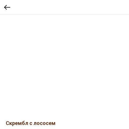
Скрембл с лососем