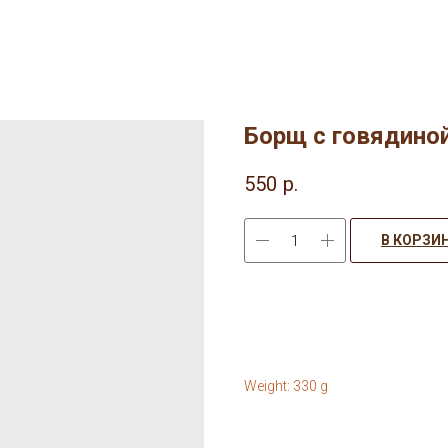
Борщ с говядино
550
р.
В КОРЗИ
Weight: 330 g