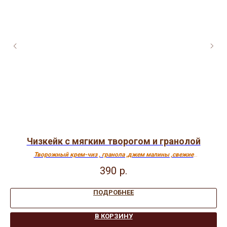
Чизкейк с мягким творогом и гранолой
ой
Творожный крем-чиз , гранола ,джем малины ,свежие
ягоды(клубника, голубика) .
П
390
р.
ПОДРОБНЕЕ
В КОРЗИНУ