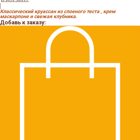
Классический круассан из слоеного теста , крем
маскарпоне и свежая клубника.
Добавь к заказу: