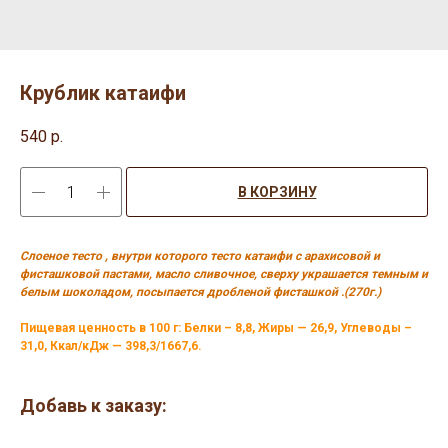
Крублик катаифи
540
р.
В КОРЗИНУ
Слоеное тесто , внутри которого тесто катаифи с арахисовой и
фисташковой пастами, масло сливочное, сверху украшается темным и
белым шоколадом, посыпается дробленой фисташкой .(270г.)
Пищевая ценность в 100 г: Белки – 8,8, Жиры — 26,9, Углеводы –
31,0, Ккал/кДж — 398,3/1667,6.
Добавь к заказу: